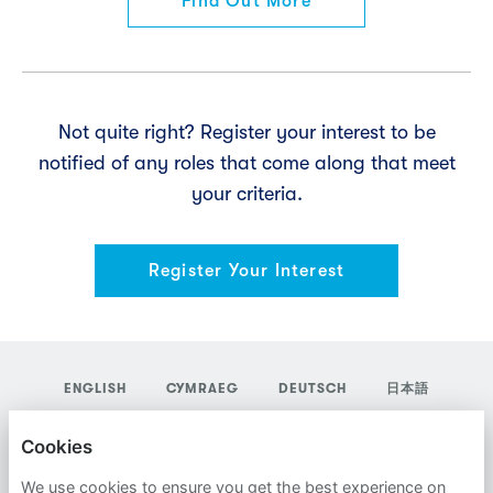
Find Out More
Not quite right? Register your interest to be
notified of any roles that come along that meet
your criteria.
Register Your Interest
ENGLISH
CYMRAEG
DEUTSCH
日本語
YORDAS GROUP
Cookies
PRIVACY POLICY
We use cookies to ensure you get the best experience on