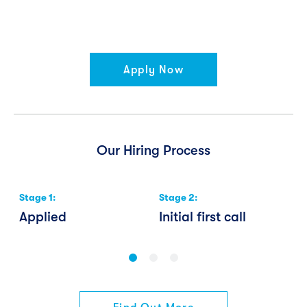
Apply Now
Our Hiring Process
Stage
1
:
Stage
2
:
S
Applied
Initial first call
W